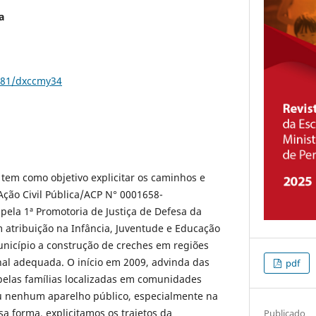
a
5281/dxccmy34
 tem como objetivo explicitar os caminhos e
Ação Civil Pública/ACP N° 0001658-
pela 1ª Promotoria de Justiça de Defesa da
 atribuição na Infância, Juventude e Educação
unicípio a construção de creches em regiões
nal adequada. O início em 2009, advinda das
pdf
las famílias localizadas em comunidades
u nenhum aparelho público, especialmente na
a forma, explicitamos os trajetos da
Publicado