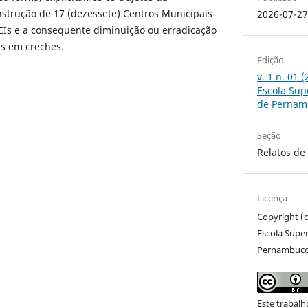
nstrução de 17 (dezessete) Centros Municipais
2026-07-2
EIs e a consequente diminuição ou erradicação
as em creches.
Edição
v. 1 n. 01 
Escola Sup
de Pernam
Seção
Relatos de
Licença
Copyright (c
Escola Super
Pernambuc
Este trabalh