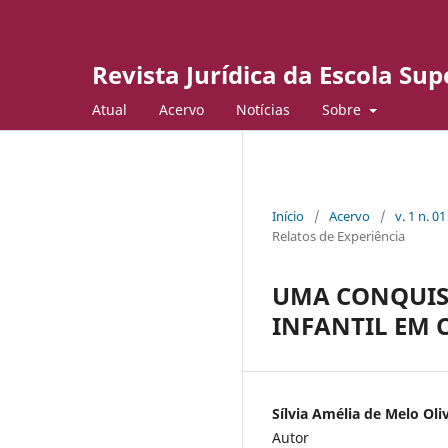
Revista Jurídica da Escola Su
Atual
Acervo
Notícias
Sobre
Início
/
Acervo
/
v. 1 n. 0
Relatos de Experiência
UMA CONQUIST
INFANTIL EM
Sílvia Amélia de Melo Oli
Autor