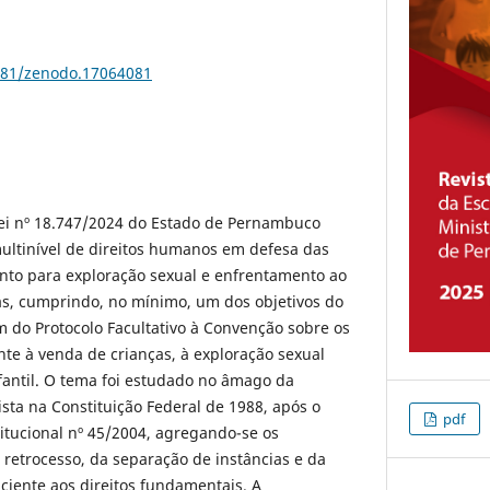
5281/zenodo.17064081
Lei nº 18.747/2024 do Estado de Pernambuco
ultinível de direitos humanos em defesa das
ento para exploração sexual e enfrentamento ao
as, cumprindo, no mínimo, um dos objetivos do
m do Protocolo Facultativo à Convenção sobre os
nte à venda de crianças, à exploração sexual
nfantil. O tema foi estudado no âmago da
ista na Constituição Federal de 1988, após o
pdf
tucional nº 45/2004, agregando-se os
o retrocesso, da separação de instâncias e da
iciente aos direitos fundamentais. A