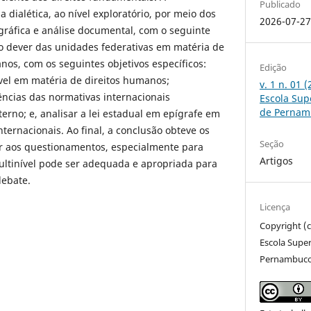
Publicado
a dialética, ao nível exploratório, por meio dos
2026-07-2
gráfica e análise documental, com o seguinte
r o dever das unidades federativas em matéria de
nos, com os seguintes objetivos específicos:
Edição
ível em matéria de direitos humanos;
v. 1 n. 01 
cias das normativas internacionais
Escola Sup
de Pernam
terno; e, analisar a lei estadual em epígrafe em
nternacionais. Ao final, a conclusão obteve os
Seção
r aos questionamentos, especialmente para
Artigos
ultinível pode ser adequada e apropriada para
debate.
Licença
Copyright (c
Escola Super
Pernambuc